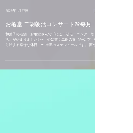
2025年1月27日
お亀堂 二胡朝活コンサート🌸毎月
和菓子の老舗 お亀堂さんで『にこ二胡モーニング・朝
活』が始まりました‼️ 〜 心に響く二胡の奏（かなで）か
ら始まる幸せな休日 〜 半期のスケジュールです。 爽やか
な朝のイベントに早起きして、お友達と、ご家族で、お越
しください