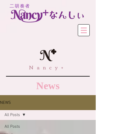
二胡奏者
Nancy+
News
NEWS
All Posts
All Posts