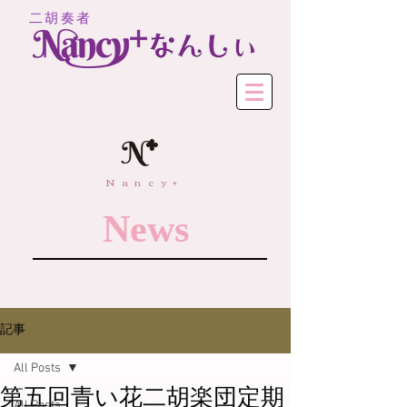
二胡奏者
Nancy+
News
記事
All Posts
第五回青い花二胡楽団定期
All Posts