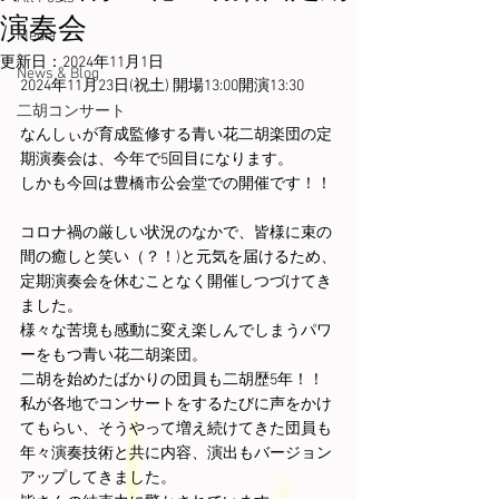
演奏会
Media
更新日：
2024年11月1日
News & Blog
2024年11月23日(祝土) 開場13:00開演13:30
二胡コンサート
なんしぃが育成監修する青い花二胡楽団の定
期演奏会は、今年で5回目になります。
しかも今回は豊橋市公会堂での開催です！！
コロナ禍の厳しい状況のなかで、皆様に束の
間の癒しと笑い（？！)と元気を届けるため、
定期演奏会を休むことなく開催しつづけてき
ました。
様々な苦境も感動に変え楽しんでしまうパワ
ーをもつ青い花二胡楽団。
二胡を始めたばかりの団員も二胡歴5年！！
私が各地でコンサートをするたびに声をかけ
てもらい、そうやって増え続けてきた団員も
年々演奏技術と共に内容、演出もバージョン
アップしてきました。