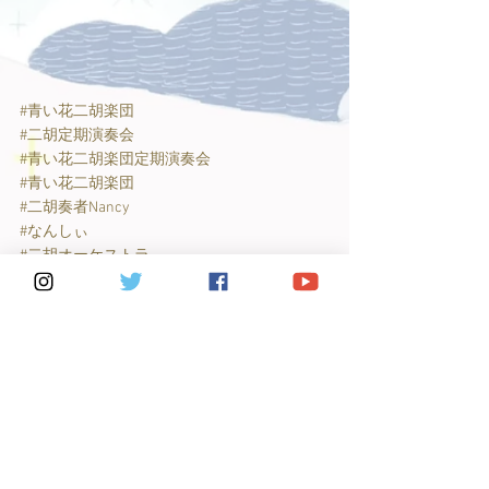
#青い花二胡楽団
#二胡定期演奏会
#青い花二胡楽団定期演奏会
#青い花二胡楽団
#二胡奏者Nancy
#なんしぃ
#二胡オーケストラ
#マーブルドラゴン
#まつはしたかし
#宗行晶子
#丸茂晴彦
#ベーシストayu
#kencha
#中部二胡之会