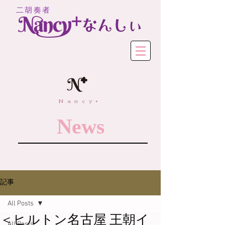
二胡奏者
Nancy+
News
記事
All Posts
＜ヒルトン名古屋 王朝イ
All Posts