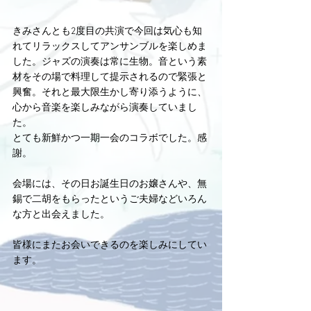
きみさんとも2度目の共演で今回は気心も知
れてリラックスしてアンサンブルを楽しめま
した。ジャズの演奏は常に生物。音という素
材をその場で料理して提示されるので緊張と
興奮。それと最大限生かし寄り添うように、
心から音楽を楽しみながら演奏していまし
た。
とても新鮮かつ一期一会のコラボでした。感
謝。
会場には、その日お誕生日のお嬢さんや、無
錫で二胡をもらったというご夫婦などいろん
な方と出会えました。
皆様にまたお会いできるのを楽しみにしてい
ます。