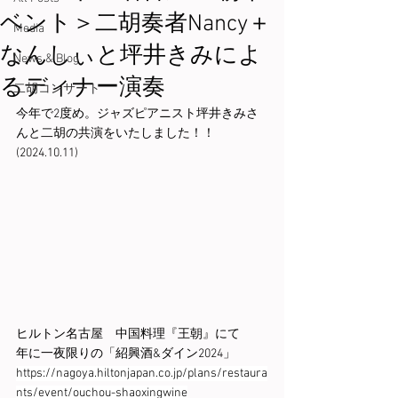
ベント＞二胡奏者Nancy＋
Media
なんしぃと坪井きみによ
News & Blog
るディナー演奏
二胡コンサート
今年で2度め。ジャズピアニスト坪井きみさ
んと二胡の共演をいたしました！！
(2024.10.11)
ヒルトン名古屋　中国料理『王朝』にて
年に一夜限りの「紹興酒&ダイン2024」
https://nagoya.hiltonjapan.co.jp/plans/restaura
nts/event/ouchou-shaoxingwine